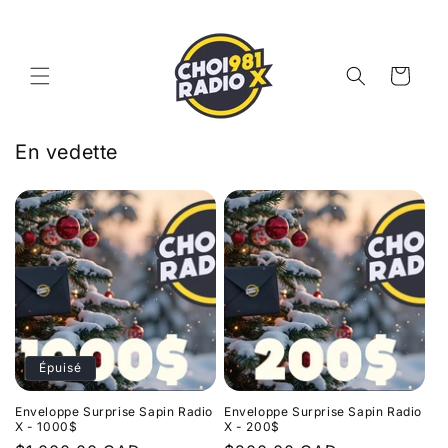
et
passer
au
contenu
Panier
En vedette
Épuisé
Enveloppe Surprise Sapin Radio
Enveloppe Surprise Sapin Radio
X - 1000$
X - 200$