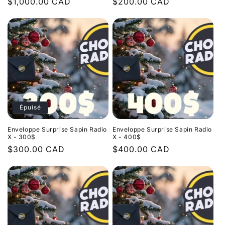
Prix
$1,000.00 CAD
Prix
$200.00 CAD
habituel
habituel
Épuisé
Enveloppe Surprise Sapin Radio
Enveloppe Surprise Sapin Radio
X - 300$
X - 400$
Prix
$300.00 CAD
Prix
$400.00 CAD
habituel
habituel